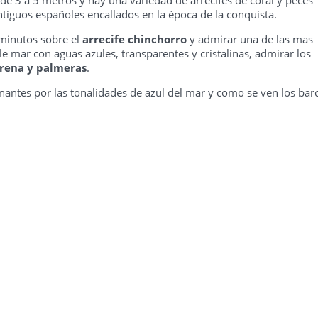
 de 3 a 5 metros y hay una variedad de arrecifes de coral y peces
ntiguos españoles encallados en la época de la conquista.
 minutos sobre el
arrecife chinchorro
y admirar una de las mas
le mar con aguas azules, transparentes y cristalinas, admirar los
arena y palmeras
.
onantes por las tonalidades de azul del mar y como se ven los bar